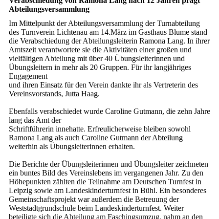
Verabschiedung von Ramona Lang nach 12 Jahren prägt
Abteilungsversammlung
Im Mittelpunkt der Abteilungsversammlung der Turnabteilung
des Turnverein Lichtenau am 14.März im Gasthaus Blume stand
die Verabschiedung der Abteilungsleiterin Ramona Lang. In ihrer
Amtszeit verantwortete sie die Aktivitäten einer großen und
vielfältigen Abteilung mit über 40 Übungsleiterinnen und
Übungsleitern in mehr als 20 Gruppen. Für ihr langjähriges
Engagement
und ihren Einsatz für den Verein dankte ihr als Vertreterin des
Vereinsvorstands, Jutta Haag.
Ebenfalls verabschiedet wurde Caroline Gutmann, die zehn Jahre
lang das Amt der
Schriftführerin innehatte. Erfreulicherweise bleiben sowohl
Ramona Lang als auch Caroline Gutmann der Abteilung
weiterhin als Übungsleiterinnen erhalten.
Die Berichte der Übungsleiterinnen und Übungsleiter zeichneten
ein buntes Bild des Vereinslebens im vergangenen Jahr. Zu den
Höhepunkten zählten die Teilnahme am Deutschen Turnfest in
Leipzig sowie am Landeskinderturnfest in Bühl. Ein besonderes
Gemeinschaftsprojekt war außerdem die Betreuung der
Weststadtgrundschule beim Landeskinderturnfest. Weiter
beteiligte sich die Abteilung am Faschingsumzug, nahm an den