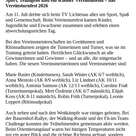
Sport, Teamgeist und ein schöner Vereinsabend – das
Vereinsturnfest 2026
Am 11. Juli drehte sich beim TV Lichtenau alles um Sport, Spaß
und Gemeinschaft. Beim Vereinsturnfest kamen Kinder,
Jugendliche und Erwachsene zusammen und erlebten einen
abwechslungsreichen Tag.
Bei den Vereinsmeisterschaften im Gerätturnen und
Rhönradturnen zeigten die Turnerinnen und Turner, was sie im
Training gelernt hatten. Herzlichen Glückwunsch an alle
Gewinnerinnen und Gewinner – und an alle, die mitgemacht
haben. Die neuen Vereinsmeisterinnen und Vereinsmeister sind:
Marie Basler (Kinderturnen), Sarah Winter (AK 6/7 weiblich),
Anna Mentolo (AK 8/9 weiblich), Liz Lindner (AK 10/11
weiblich), Antonia Samson (AK 12/13 weiblich), Caroline Fraß
(Turnerinnenpokal), Mert Özdemir (AK 6/7 männlich), Elijah
Koss (AK 8-11 männlich), Robin Früh (Turnerpokal), Leonie
Leppert (Rhönradpokal)
Auch neben und nach den Wettkämpfe war einiges geboten. Bei
der Bauernhof-Rallye, der Walking-Runde und der Fit-im-Team-
Challenge konnten die Teilnehmenden gemeinsam aktiv werden.
Beim Orientierungslauf waren bei hitzigen Temperaturen nicht
nur ein guter Blick und die richtige Richtung gefragt, sondern